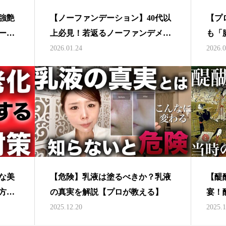
強艶
【ノーファンデーション】40代以
【プ
ーフ
上必見！若返るノーファンデメイ
も「
ラル
クの正しい方法！【多幸感メイ
体重
2026.01.24
2026.0
ク】
飯！
要な美
【危険】乳液は塗るべきか？乳液
【醍
方法
の真実を解説【プロが教える】
宴！
醐寺
2025.12.20
2025.1