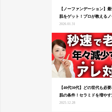
【ノーファンデーション】最
肌をゲット！プロが教えるノ
ァンデメイクの極意【ナチュ
2026.01.31
メイク】
【40代50代】どの世代も必
肌の条件！セラミドを増やす
を徹底解説【美肌作り】
2025.12.28