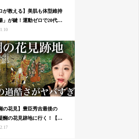
ロが教える】美肌も体型維持
腸」が鍵！運動ゼロで20代の
とウエストを維持する私の夕
1.10
醐の花見】豊臣秀吉最後の
醍醐の花見跡地に行く！【醍
三宝院】
2.17