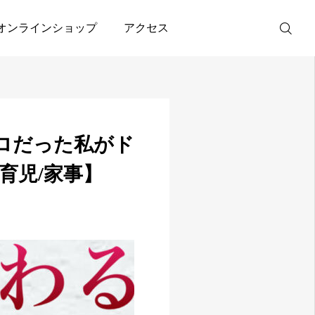
DSシリーズで肌を変えた【結婚/育児/家事】
オンラインショップ
アクセス
WEB予約
ボロだった私がド
友達追加
育児/家事】
アクセス
オンラインシ
ョップ