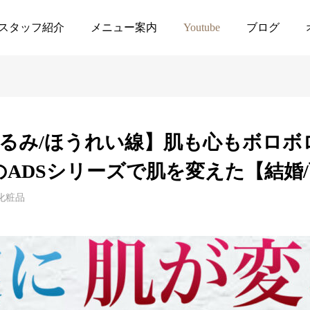
化粧品
【シミ/シワ/たるみ/ほうれい線】肌も心もボロボロだった私がドクターリセラのA
スタッフ紹介
メニュー案内
Youtube
ブログ
たるみ/ほうれい線】肌も心もボロ
ADSシリーズで肌を変えた【結婚/
化粧品