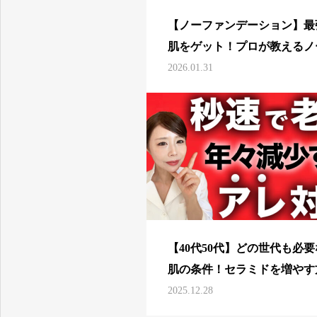
【ノーファンデーション】最
肌をゲット！プロが教えるノ
ァンデメイクの極意【ナチュ
2026.01.31
メイク】
【40代50代】どの世代も必
肌の条件！セラミドを増やす
を徹底解説【美肌作り】
2025.12.28