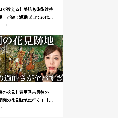
ロが教える】美肌も体型維持
腸」が鍵！運動ゼロで20代の
とウエストを維持する私の夕
1.10
醐の花見】豊臣秀吉最後の
醍醐の花見跡地に行く！【醍
三宝院】
2.17