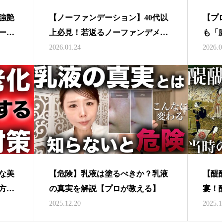
強艶
【ノーファンデーション】40代以
【プ
ーフ
上必見！若返るノーファンデメイ
も「
ラル
クの正しい方法！【多幸感メイ
体重
2026.01.24
2026.0
ク】
飯！
要な美
【危険】乳液は塗るべきか？乳液
【醍
方法
の真実を解説【プロが教える】
宴！
醐寺
2025.12.20
2025.1