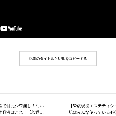
記事のタイトルとURLをコピーする
1歳で目元シワ無し！ない
【52歳現役エステティシ
法美容液はこれ！【若返り
肌はみんな使っている必