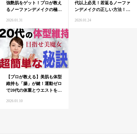
強艶肌をゲット！プロが教え
代以上必見！若返るノーファ
るノーファンデメイクの極意
ンデメイクの正しい方法！
【ナチュラルメイク】
【多幸感メイク】
2026.01.31
2026.01.24
【プロが教える】美肌も体型
維持も「腸」が鍵！運動ゼロ
で20代の体重とウエストを維
持する私の夕飯！
2026.01.10