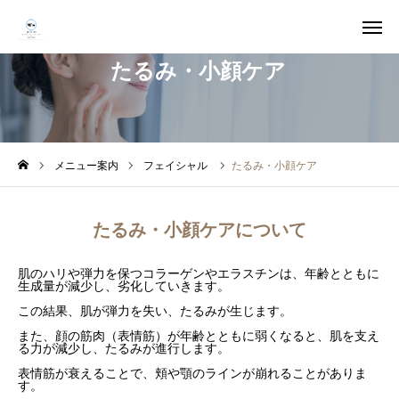
たるみ・小顔ケア
WEB予約
友達追加
アクセス
オンラインショップ
メニュー案内
フェイシャル
たるみ・小顔ケア
ホーム
たるみ・小顔ケアについて
サロンについて
肌のハリや弾力を保つコラーゲンやエラスチンは、年齢とともに
生成量が減少し、劣化していきます。
スタッフ紹介
この結果、肌が弾力を失い、たるみが生じます。
また、顔の筋肉（表情筋）が年齢とともに弱くなると、肌を支え
メニュー案内
る力が減少し、たるみが進行します。
表情筋が衰えることで、頬や顎のラインが崩れることがありま
す。
Youtube