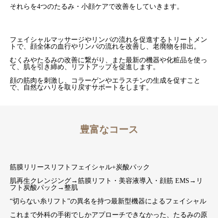
それらを4つのたるみ・小顔ケアで改善をしていきます。
ブログ
フェイシャルマッサージやリンパの流れを促進するトリートメン
オンラインショップ
トで、顔全体の血行やリンパの流れを改善し、老廃物を排出。
むくみやたるみの改善に繋がり、また最新の機器や化粧品を使っ
アクセス
て、肌を引き締め、リフトアップを促進します。
顔の筋肉を刺激し、コラーゲンやエラスチンの生成を促すこと
で、自然なハリを取り戻すサポートをします。
豊富なコース
筋膜リリースリフトフェイシャル+炭酸パック
肌再生クレンジング→筋膜リフト・美容液導入・顔筋 EMS→リ
フト炭酸パック→整肌
“切らない糸リフト”の異名を持つ最新型機器によるフェイシャル
これまで外科の手術でしかアプローチできなかった、たるみの原