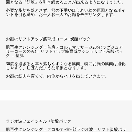
因となる『筋膜』を引き締めることが出来るようになりました。
必要な脂肪を落とさず、頬の下垂やほうれい線の原因となるポイ
ントを引き締め、お一人お一人のお顔をモデリングします。
お顔のリフトアップ筋育成コース+炭酸パック
肌再生クレンジング→首肩デコルテマッサージ20分(ラグジュア
リーコースのみ)→リフトアップ筋育成マシン→リフト炭酸パッ
ク →整肌
30歳を過ぎると年々落ちやすくなる筋肉。特にお顔の筋肉は退化
しやすく、しぼんだような印象となります。
お顔の筋肉を育てて、内側からハリを出していきます。
ラジオ波フェイシャル +炭酸パック
肌再生クレンジング→デコルテ~首~顔ラジオ波→リフト炭酸パッ