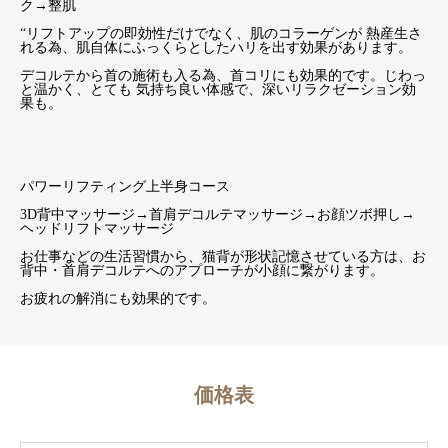
ク→整肌
“リフトアップの即効性だけでなく、肌のコラーゲンが 熱産生さ
れる為、肌自体にふっくらとしたハリを出す効果があります。
デコルテから首の施術も入る為、首コリにも効果的です。じわっ
と温かく、とても 気持ち良い体感で、深いリラクゼーション効
果も。
パワーリフティング上半身コース
3D背中マッサージ→首肩デコルテマッサージ→お顔ツボ押し→
ヘッドリフトマッサージ
お仕事などの生活習慣から、猫背が形状記憶させている方は、お
背中・首肩デコルテへのアプローチが小顔に繋がります。
お疲れの解消にも効果的です。
価格表